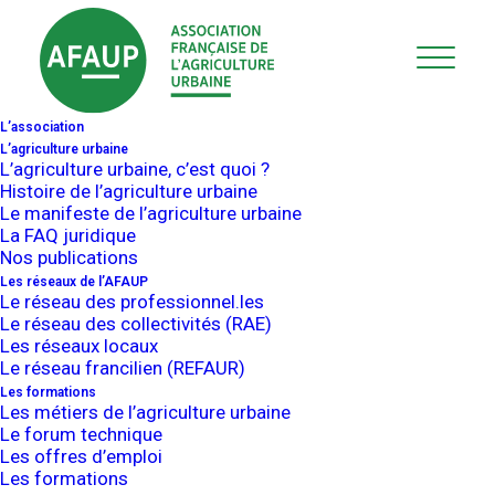
Je veux
L’association
transformer mes
L’agriculture urbaine
L’agriculture urbaine, c’est quoi ?
Histoire de l’agriculture urbaine
produits bruts ?
Le manifeste de l’agriculture urbaine
La FAQ juridique
Nos publications
Quelles sont les
Les réseaux de l’AFAUP
Le réseau des professionnel.les
Le réseau des collectivités (RAE)
déclarations?
Les réseaux locaux
Le réseau francilien (REFAUR)
règles à
Les formations
Les métiers de l’agriculture urbaine
Le forum technique
respecter?
Les offres d’emploi
Les formations