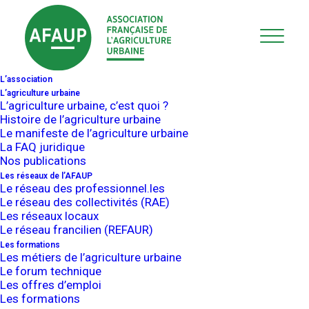
Qui sont les
L’association
laboratoires
L’agriculture urbaine
L’agriculture urbaine, c’est quoi ?
Histoire de l’agriculture urbaine
homologués pour
Le manifeste de l’agriculture urbaine
La FAQ juridique
Nos publications
faire les analyses
Les réseaux de l’AFAUP
Le réseau des professionnel.les
Le réseau des collectivités (RAE)
de sol?
Les réseaux locaux
Le réseau francilien (REFAUR)
Les formations
7 juillet 2023
Les métiers de l’agriculture urbaine
Le forum technique
Les offres d’emploi
Il existe une accréditation COFRAC (Comité
Les formations
français d’accréditation) pour les laboratoires